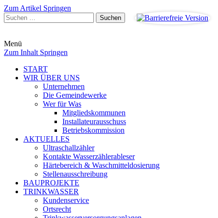
Zum Artikel Springen
Suchen
nach:
Menü
Zum Inhalt Springen
START
WIR ÜBER UNS
Unternehmen
Die Gemeindewerke
Wer für Was
Mitgliedskommunen
Installateurausschuss
Betriebskommission
AKTUELLES
Ultraschallzähler
Kontakte Wasserzählerableser
Härtebereich & Waschmitteldosierung
Stellenausschreibung
BAUPROJEKTE
TRINKWASSER
Kundenservice
Ortsrecht
Trinkwasserversorgungsanlagen