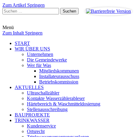
Zum Artikel Springen
Suchen
nach:
Menü
Zum Inhalt Springen
START
WIR ÜBER UNS
Unternehmen
Die Gemeindewerke
Wer für Was
Mitgliedskommunen
Installateurausschuss
Betriebskommission
AKTUELLES
Ultraschallzähler
Kontakte Wasserzählerableser
Härtebereich & Waschmitteldosierung
Stellenausschreibung
BAUPROJEKTE
TRINKWASSER
Kundenservice
Ortsrecht
Trinkwasserversorgungsanlagen