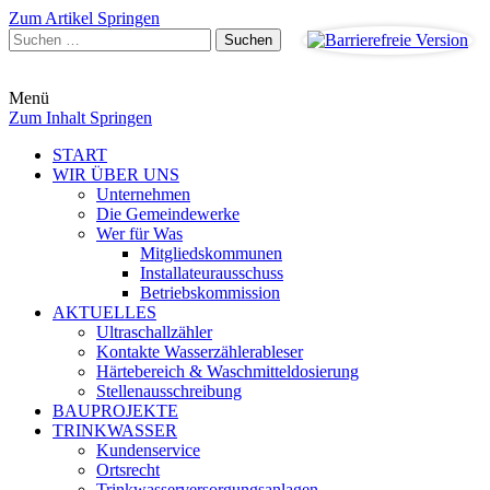
Zum Artikel Springen
Suchen
nach:
Menü
Zum Inhalt Springen
START
WIR ÜBER UNS
Unternehmen
Die Gemeindewerke
Wer für Was
Mitgliedskommunen
Installateurausschuss
Betriebskommission
AKTUELLES
Ultraschallzähler
Kontakte Wasserzählerableser
Härtebereich & Waschmitteldosierung
Stellenausschreibung
BAUPROJEKTE
TRINKWASSER
Kundenservice
Ortsrecht
Trinkwasserversorgungsanlagen