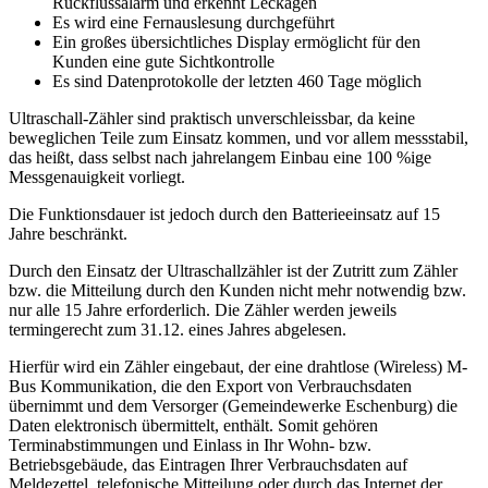
Rückflussalarm und erkennt Leckagen
Es wird eine Fernauslesung durchgeführt
Ein großes übersichtliches Display ermöglicht für den
Kunden eine gute Sichtkontrolle
Es sind Datenprotokolle der letzten 460 Tage möglich
Ultraschall-Zähler sind praktisch unverschleissbar, da keine
beweglichen Teile zum Einsatz kommen, und vor allem messstabil,
das heißt, dass selbst nach jahrelangem Einbau eine 100 %ige
Messgenauigkeit vorliegt.
Die Funktionsdauer ist jedoch durch den Batterieeinsatz auf 15
Jahre beschränkt.
Durch den Einsatz der Ultraschallzähler ist der Zutritt zum Zähler
bzw. die Mitteilung durch den Kunden nicht mehr notwendig bzw.
nur alle 15 Jahre erforderlich. Die Zähler werden jeweils
termingerecht zum 31.12. eines Jahres abgelesen.
Hierfür wird ein Zähler eingebaut, der eine drahtlose (Wireless) M-
Bus Kommunikation, die den Export von Verbrauchsdaten
übernimmt und dem Versorger (Gemeindewerke Eschenburg) die
Daten elektronisch übermittelt, enthält. Somit gehören
Terminabstimmungen und Einlass in Ihr Wohn- bzw.
Betriebsgebäude, das Eintragen Ihrer Verbrauchsdaten auf
Meldezettel, telefonische Mitteilung oder durch das Internet der