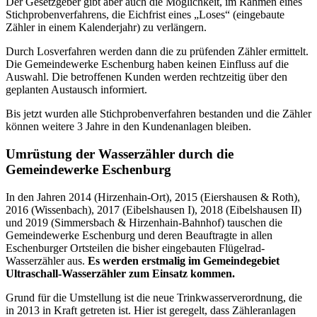
Der Gesetzgeber gibt aber auch die Möglichkeit, im Rahmen eines
Stichprobenverfahrens, die Eichfrist eines „Loses“ (eingebaute
Zähler in einem Kalenderjahr) zu verlängern.
Durch Losverfahren werden dann die zu prüfenden Zähler ermittelt.
Die Gemeindewerke Eschenburg haben keinen Einfluss auf die
Auswahl. Die betroffenen Kunden werden rechtzeitig über den
geplanten Austausch informiert.
Bis jetzt wurden alle Stichprobenverfahren bestanden und die Zähler
können weitere 3 Jahre in den Kundenanlagen bleiben.
Umrüstung der Wasserzähler durch die
Gemeindewerke Eschenburg
In den Jahren 2014 (Hirzenhain-Ort), 2015 (Eiershausen & Roth),
2016 (Wissenbach), 2017 (Eibelshausen I), 2018 (Eibelshausen II)
und 2019 (Simmersbach & Hirzenhain-Bahnhof) tauschen die
Gemeindewerke Eschenburg und deren Beauftragte in allen
Eschenburger Ortsteilen die bisher eingebauten Flügelrad-
Wasserzähler aus.
Es werden erstmalig im Gemeindegebiet
Ultraschall-Wasserzähler zum Einsatz kommen.
Grund für die Umstellung ist die neue Trinkwasserverordnung, die
in 2013 in Kraft getreten ist. Hier ist geregelt, dass Zähleranlagen