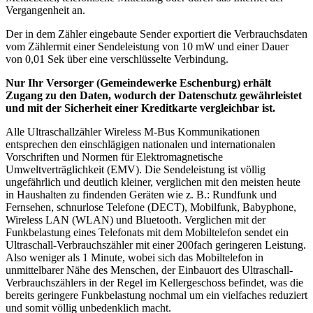
Vergangenheit an.
Der in dem Zähler eingebaute Sender exportiert die Verbrauchsdaten
vom Zählermit einer Sendeleistung von 10 mW und einer Dauer
von 0,01 Sek über eine verschlüsselte Verbindung.
Nur Ihr Versorger (Gemeindewerke Eschenburg) erhält
Zugang zu den Daten, wodurch der Datenschutz gewährleistet
und mit der Sicherheit einer Kreditkarte vergleichbar ist.
Alle Ultraschallzähler Wireless M-Bus Kommunikationen
entsprechen den einschlägigen nationalen und internationalen
Vorschriften und Normen für Elektromagnetische
Umweltverträglichkeit (EMV). Die Sendeleistung ist völlig
ungefährlich und deutlich kleiner, verglichen mit den meisten heute
in Haushalten zu findenden Geräten wie z. B.: Rundfunk und
Fernsehen, schnurlose Telefone (DECT), Mobilfunk, Babyphone,
Wireless LAN (WLAN) und Bluetooth. Verglichen mit der
Funkbelastung eines Telefonats mit dem Mobiltelefon sendet ein
Ultraschall-Verbrauchszähler mit einer 200fach geringeren Leistung.
Also weniger als 1 Minute, wobei sich das Mobiltelefon in
unmittelbarer Nähe des Menschen, der Einbauort des Ultraschall-
Verbrauchszählers in der Regel im Kellergeschoss befindet, was die
bereits geringere Funkbelastung nochmal um ein vielfaches reduziert
und somit völlig unbedenklich macht.