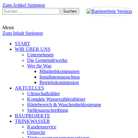
Zum Artikel Springen
Suchen
nach:
Menü
Zum Inhalt Springen
START
WIR ÜBER UNS
Unternehmen
Die Gemeindewerke
Wer für Was
Mitgliedskommunen
Installateurausschuss
Betriebskommission
AKTUELLES
Ultraschallzähler
Kontakte Wasserzählerableser
Härtebereich & Waschmitteldosierung
Stellenausschreibung
BAUPROJEKTE
TRINKWASSER
Kundenservice
Ortsrecht
Trinkwasserversorgungsanlagen