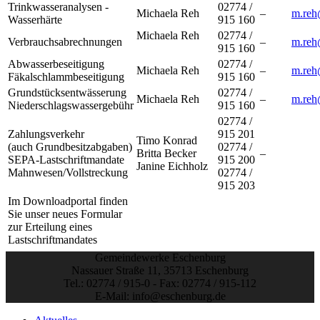
Trinkwasseranalysen -
02774 /
Michaela Reh
–
m.reh
Wasserhärte
915 160
Michaela Reh
02774 /
Verbrauchsabrechnungen
–
m.reh
915 160
Abwasserbeseitigung
02774 /
Michaela Reh
–
m.reh
Fäkalschlammbeseitigung
915 160
Grundstücksentwässerung
02774 /
Michaela Reh
–
m.reh
Niederschlagswassergebühr
915 160
02774 /
Zahlungsverkehr
915 201
Timo Konrad
(auch Grundbesitzabgaben)
02774 /
Britta Becker
–
SEPA-Lastschriftmandate
915 200
Janine Eichholz
Mahnwesen/Vollstreckung
02774 /
915 203
Im Downloadportal finden
Sie unser neues Formular
zur Erteilung eines
Lastschriftmandates
Gemeindewerke Eschenburg
Nassauer Straße 11, 35713 Eschenburg
Tel.: 02774 / 915-0 - Fax: 02774 / 915-112
E-Mail: info@eschenburg.de