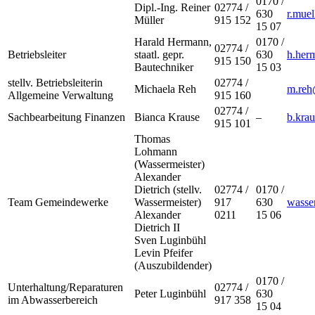
0170 /
Dipl.-Ing. Reiner
02774 /
630
r.mue
Müller
915 152
15 07
Harald Hermann,
0170 /
02774 /
Betriebsleiter
staatl. gepr.
630
h.her
915 150
Bautechniker
15 03
stellv. Betriebsleiterin
02774 /
Michaela Reh
m.reh
Allgemeine Verwaltung
915 160
02774 /
Sachbearbeitung Finanzen
Bianca Krause
–
b.kra
915 101
Thomas
Lohmann
(Wassermeister)
Alexander
Dietrich (stellv.
02774 /
0170 /
Team Gemeindewerke
Wassermeister)
917
630
wasse
Alexander
0211
15 06
Dietrich II
Sven Luginbühl
Levin Pfeifer
(Auszubildender)
0170 /
Unterhaltung/Reparaturen
02774 /
Peter Luginbühl
630
im Abwasserbereich
917 358
15 04