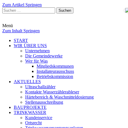
Zum Artikel Springen
Suchen
nach:
Menü
Zum Inhalt Springen
START
WIR ÜBER UNS
Unternehmen
Die Gemeindewerke
Wer für Was
Mitgliedskommunen
Installateurausschuss
Betriebskommission
AKTUELLES
Ultraschallzähler
Kontakte Wasserzählerableser
Härtebereich & Waschmitteldosierung
Stellenausschreibung
BAUPROJEKTE
TRINKWASSER
Kundenservice
Ortsrecht
Trinkwasserversorgungsanlagen