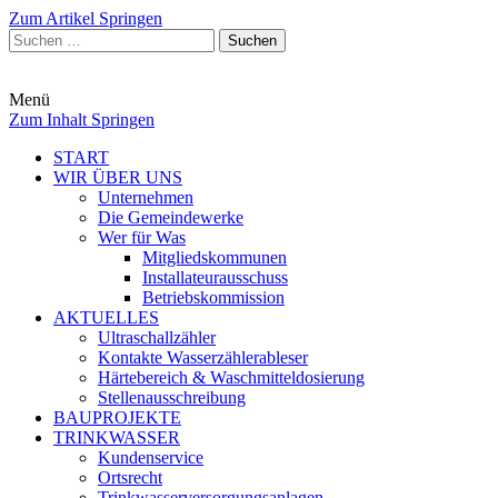
Zum Artikel Springen
Suchen
nach:
Menü
Zum Inhalt Springen
START
WIR ÜBER UNS
Unternehmen
Die Gemeindewerke
Wer für Was
Mitgliedskommunen
Installateurausschuss
Betriebskommission
AKTUELLES
Ultraschallzähler
Kontakte Wasserzählerableser
Härtebereich & Waschmitteldosierung
Stellenausschreibung
BAUPROJEKTE
TRINKWASSER
Kundenservice
Ortsrecht
Trinkwasserversorgungsanlagen