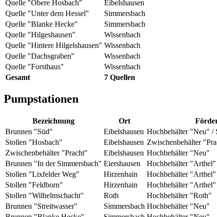
Quelle "Obere Hosbach"
Eibelshausen
Quelle "Unter dem Hessel"
Simmersbach
Quelle "Blanke Hecke"
Simmersbach
Quelle "Hilgeshausen"
Wissenbach
Quelle "Hintere Hilgelshausen"
Wissenbach
Quelle "Dachsgraben"
Wissenbach
Quelle "Forsthaus"
Wissenbach
Gesamt
7 Quellen
Pumpstationen
Bezeichnung
Ort
Förde
Brunnen "Süd"
Eibelshausen
Hochbehälter "Neu" /
Stollen "Hosbach"
Eibelshausen
Zwischenbehälter "Pra
Zwischenbehälter "Pracht"
Eibelshausen
Hochbehälter "Neu"
Brunnen "In der Simmersbach"
Eiershausen
Hochbehälter "Arthel"
Stollen "Lixfelder Weg"
Hirzenhain
Hochbehälter "Arthel"
Stollen "Feldborn"
Hirzenhain
Hochbehälter "Arthel"
Stollen "Wilhelmschacht"
Roth
Hochbehälter "Roth"
Brunnen "Streitwasser"
Simmersbach
Hochbehälter "Neu"
Brunnen "Blanke Hecke"
Simmersbach
Hochbehälter "Neu"