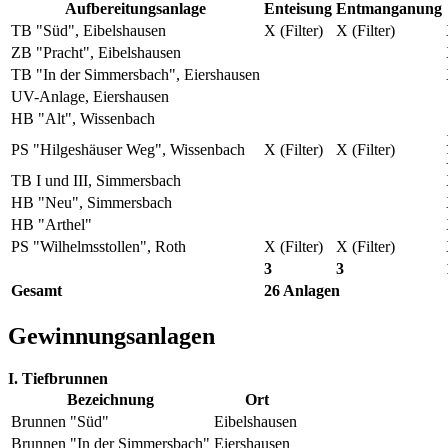
Aufbereitungsanlage
Enteisung
Entmanganung
TB "Süd", Eibelshausen
X (Filter)
X (Filter)
ZB "Pracht", Eibelshausen
TB "In der Simmersbach", Eiershausen
UV-Anlage, Eiershausen
HB "Alt", Wissenbach
PS "Hilgeshäuser Weg", Wissenbach
X (Filter)
X (Filter)
TB I und III, Simmersbach
HB "Neu", Simmersbach
HB "Arthel"
PS "Wilhelmsstollen", Roth
X (Filter)
X (Filter)
3
3
Gesamt
26 Anlagen
Gewinnungsanlagen
I. Tiefbrunnen
Bezeichnung
Ort
Brunnen "Süd"
Eibelshausen
Brunnen "In der Simmersbach"
Eiershausen