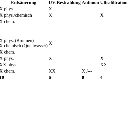
Entsäuerung
UV-Bestrahlung
Antimon
Ultrafiltration
X phys.
X
X phys./chemisch
X
X
X chem.
X phys. (Brunnen)
X
X chemisch (Quellwasser)
X chem.
X phys.
X
X
XX phys.
XX
X chem.
XX
X /---
10
6
0
4