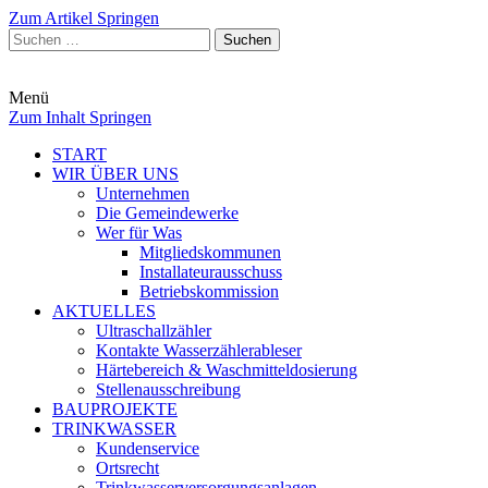
Zum Artikel Springen
Suchen
nach:
Menü
Zum Inhalt Springen
START
WIR ÜBER UNS
Unternehmen
Die Gemeindewerke
Wer für Was
Mitgliedskommunen
Installateurausschuss
Betriebskommission
AKTUELLES
Ultraschallzähler
Kontakte Wasserzählerableser
Härtebereich & Waschmitteldosierung
Stellenausschreibung
BAUPROJEKTE
TRINKWASSER
Kundenservice
Ortsrecht
Trinkwasserversorgungsanlagen