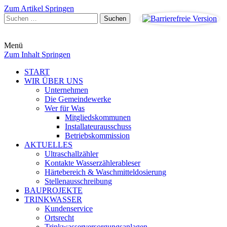
Zum Artikel Springen
Suchen
nach:
Menü
Zum Inhalt Springen
START
WIR ÜBER UNS
Unternehmen
Die Gemeindewerke
Wer für Was
Mitgliedskommunen
Installateurausschuss
Betriebskommission
AKTUELLES
Ultraschallzähler
Kontakte Wasserzählerableser
Härtebereich & Waschmitteldosierung
Stellenausschreibung
BAUPROJEKTE
TRINKWASSER
Kundenservice
Ortsrecht
Trinkwasserversorgungsanlagen